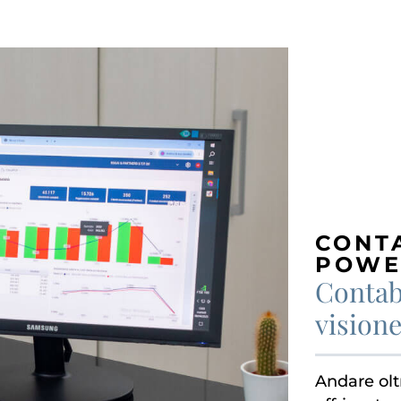
CONT
POWE
Contabi
vision
Andare oltr