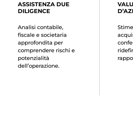
ASSISTENZA DUE
VAL
DILIGENCE
D’AZ
Analisi contabile,
Stime
fiscale e societaria
acquis
approfondita per
confe
comprendere rischi e
ridefi
potenzialità
rappor
dell’operazione.