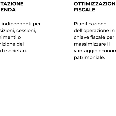
UTAZIONE
OTTIMIZZAZION
IENDA
FISCALE
 indipendenti per
Pianificazione
izioni, cessioni,
dell’operazione in
rimenti o
chiave fiscale per
nizione dei
massimizzare il
ti societari.
vantaggio econom
patrimoniale.