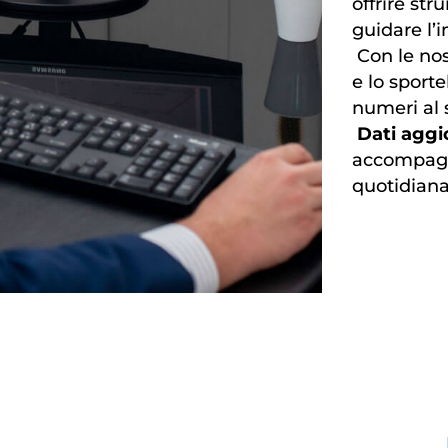
offrire st
guidare l’
Con le no
e lo sporte
numeri al s
Dati aggio
accompagni
quotidiana