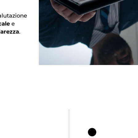
alutazione
cale
e
iarezza
.