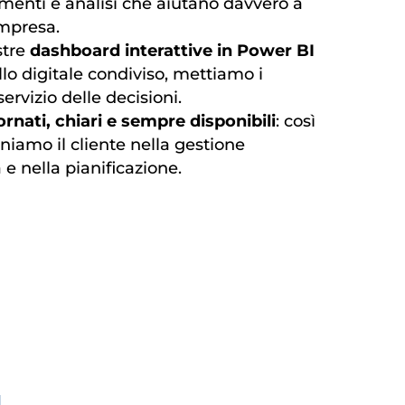
rumenti e analisi che aiutano davvero a
impresa.
stre
dashboard interattive in Power BI
llo digitale condiviso, mettiamo i
ervizio delle decisioni.
rnati, chiari e sempre disponibili
: così
amo il cliente nella gestione
 e nella pianificazione.